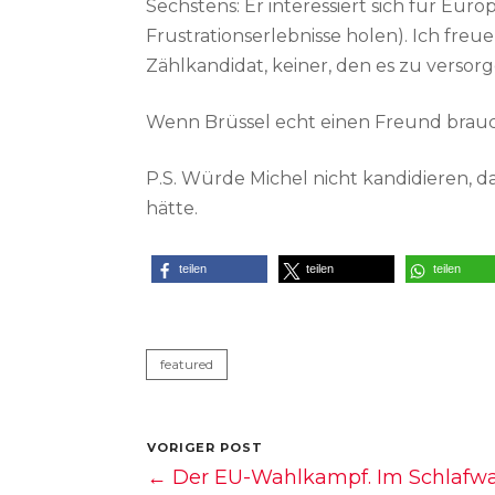
Sechstens: Er interessiert sich für Eur
Frustrationserlebnisse holen). Ich freue 
Zählkandidat, keiner, den es zu versorg
Wenn Brüssel echt einen Freund brauc
P.S. Würde Michel nicht kandidieren,
hätte.
teilen
teilen
teilen
featured
VORIGER POST
← Der EU-Wahlkampf. Im Schlafwa