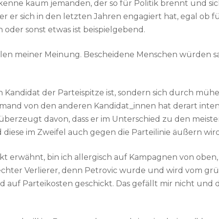
h kenne kaum jemanden, der so für Politik brennt und si
 der er sich in den letzten Jahren engagiert hat, egal ob
n oder sonst etwas ist beispielgebend.
 Teilen meiner Meinung. Bescheidene Menschen würden sa
n Kandidat der Parteispitze ist, sondern sich durch müh
iemand von den anderen Kandidat_innen hat derart inten
berzeugt davon, dass er im Unterschied zu den meisten
iese im Zweifel auch gegen die Parteilinie äußern wird
nkt erwähnt, bin ich allergisch auf Kampagnen von oben
schlechter Verlierer, denn Petrovic wurde und wird vom g
auf Parteikosten geschickt. Das gefällt mir nicht und 