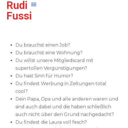
Rudi
Leben
Politik
Fussi
Argumente für einen
SPÖ-Beitritt
von
Rudi
23. September 2012
Du brauchst einen Job?
Du brauchst eine Wohnung?
Du willst unsere Mitgliedscard mit
supertollen Vergünstigungen?
Du hast Sinn für Humor?
Du findest Werbung in Zeitungen total
cool?
Dein Papa, Opa und alle anderen waren und
sind auch dabei und die haben schließlich
auch nicht über den Grund nachgedacht?
Du findest die Laura voll fesch?